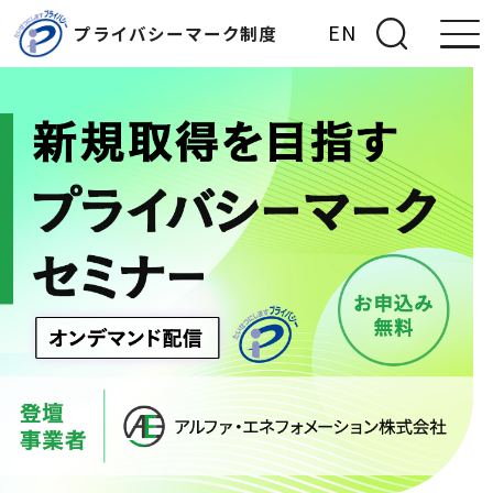
EN
プライバシーマーク制度
ナ
メ
フ
ビ
イ
ッ
ゲ
ン
タ
ー
コ
ー
シ
ン
へ
ョ
テ
ジ
ン
ン
ャ
へ
ツ
ン
ジ
へ
プ
ャ
ジ
ン
ャ